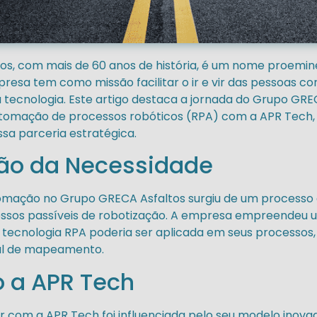
s, com mais de 60 anos de história, é um nome proemin
mpresa tem como missão facilitar o ir e vir das pessoas c
a tecnologia. Este artigo destaca a jornada do Grupo GRE
omação de processos robóticos (RPA) com a APR Tech
ssa parceria estratégica.
ção da Necessidade
omação no Grupo GRECA Asfaltos surgiu de um processo 
cessos passíveis de robotização. A empresa empreendeu 
ecnologia RPA poderia ser aplicada em seus processos,
al de mapeamento.
 a APR Tech
r com a APR Tech foi influenciada pelo seu modelo inova