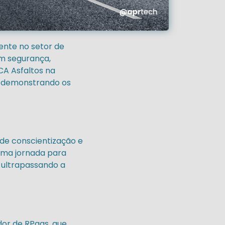
ente no setor de
om segurança,
CA Asfaltos na
, demonstrando os
de conscientização e
uma jornada para
 ultrapassando a
dor de RPaas, que