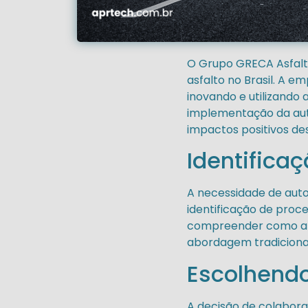
O Grupo GRECA Asfalto
asfalto no Brasil. A e
inovando e utilizando 
implementação da aut
impactos positivos de
Identifica
A necessidade de aut
identificação de pro
compreender como a t
abordagem tradicion
Escolhendo
A decisão de colabora