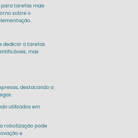
 para tarefas mais
orno sobre o
mplementação.
 dedicar a tarefas
ntificáveis, mas
mpresas, destacando a
egas.
o utilizados em
 a robotização pode
novação e