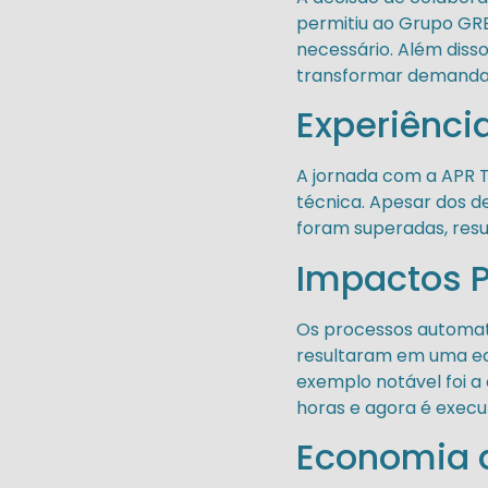
permitiu ao Grupo GR
necessário. Além diss
transformar demandas
Experiênci
A jornada com a APR T
técnica. Apesar dos de
foram superadas, res
Impactos P
Os processos automati
resultaram em uma eco
exemplo notável foi a 
horas e agora é exec
Economia d