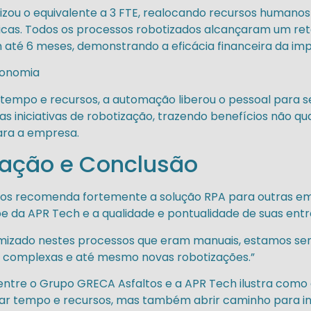
ou o equivalente a 3 FTE, realocando recursos humanos
icas. Todos os processos robotizados alcançaram um ret
 até 6 meses, demonstrando a eficácia financeira da i
conomia
empo e recursos, a automação liberou o pessoal para se
 iniciativas de robotização, trazendo benefícios não qua
ara a empresa.
ção e Conclusão
os recomenda fortemente a solução RPA para outras e
 da APR Tech e a qualidade e pontualidade de suas entr
zado nestes processos que eram manuais, estamos send
s complexas e até mesmo novas robotizações.”
entre o Grupo GRECA Asfaltos e a APR Tech ilustra como
r tempo e recursos, mas também abrir caminho para i